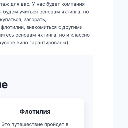
паж для вас. У нас будет компания
я будем учиться основам яхтинга, но
упаться, загорать,
 флотилии, знакомиться с другими
итесь основам яхтинга, но и классно
вкусное вино гарантированы)
ие
Флотилия
Это путешествие пройдет в