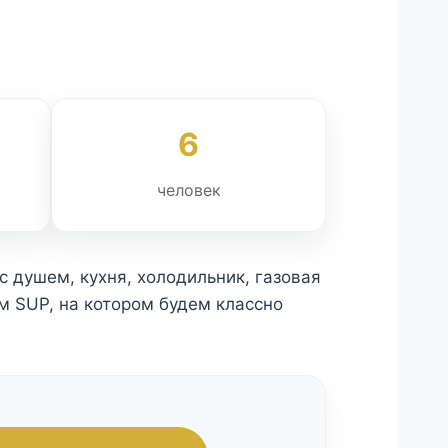
6
человек
с душем, кухня, холодильник, газовая
ем SUP, на котором будем классно